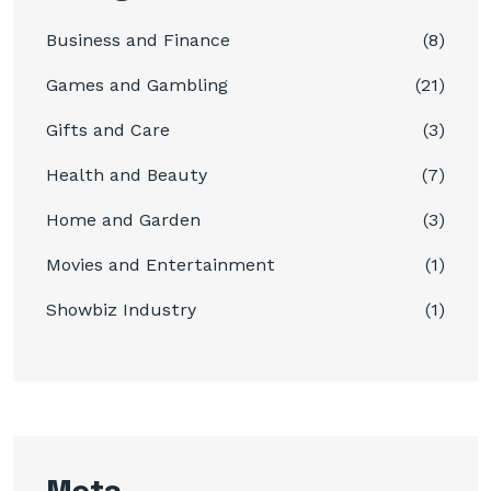
Business and Finance
(8)
Games and Gambling
(21)
Gifts and Care
(3)
Health and Beauty
(7)
Home and Garden
(3)
Movies and Entertainment
(1)
Showbiz Industry
(1)