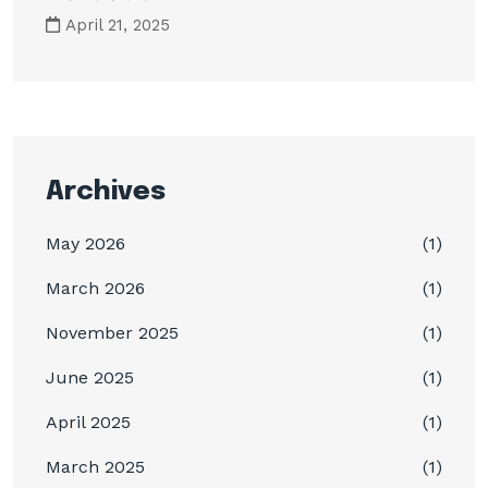
April 21, 2025
Archives
May 2026
(1)
March 2026
(1)
November 2025
(1)
June 2025
(1)
April 2025
(1)
March 2025
(1)