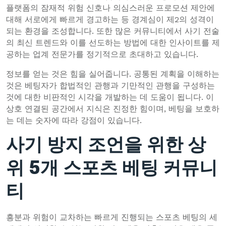
플랫폼의 잠재적 위험 신호나 의심스러운 프로모션 제안에
대해 서로에게 빠르게 경고하는 등 경계심이 제2의 성격이
되는 환경을 조성합니다. 또한 많은 커뮤니티에서 사기 전술
의 최신 트렌드와 이를 선도하는 방법에 대한 인사이트를 제
공하는 업계 전문가를 정기적으로 초대하고 있습니다.
정보를 얻는 것은 힘을 실어줍니다. 공통된 계획을 이해하는
것은 베팅자가 합법적인 관행과 기만적인 관행을 구성하는
것에 대한 비판적인 시각을 개발하는 데 도움이 됩니다. 이
상호 연결된 공간에서 지식은 진정한 힘이며, 베팅을 보호하
는 데는 숫자에 따라 강점이 있습니다.
사기 방지 조언을 위한 상
위 5개 스포츠 베팅 커뮤니
티
흥분과 위험이 교차하는 빠르게 진행되는 스포츠 베팅의 세