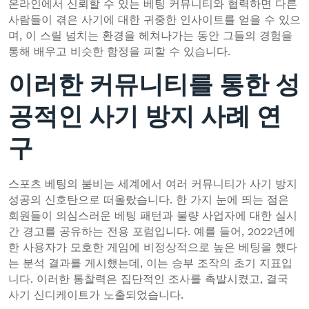
온라인에서 신뢰할 수 있는 베팅 커뮤니티와 협력하면 다른
사람들이 겪은 사기에 대한 귀중한 인사이트를 얻을 수 있으
며, 이 스릴 넘치는 환경을 헤쳐나가는 동안 그들의 경험을
통해 배우고 비슷한 함정을 피할 수 있습니다.
이러한 커뮤니티를 통한 성
공적인 사기 방지 사례 연
구
스포츠 베팅의 붐비는 세계에서 여러 커뮤니티가 사기 방지
성공의 신호탄으로 떠올랐습니다. 한 가지 눈에 띄는 점은
회원들이 의심스러운 베팅 패턴과 불량 사업자에 대한 실시
간 경고를 공유하는 전용 포럼입니다. 예를 들어, 2022년에
한 사용자가 모호한 게임에 비정상적으로 높은 베팅을 했다
는 분석 결과를 게시했는데, 이는 승부 조작의 초기 지표입
니다. 이러한 통찰력은 집단적인 조사를 촉발시켰고, 결국
사기 신디케이트가 노출되었습니다.