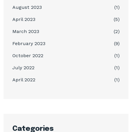
August 2023
(1)
April 2023
(5)
March 2023
(2)
February 2023
(9)
October 2022
(1)
July 2022
(1)
April 2022
(1)
Categories