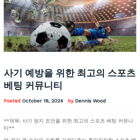
사기 예방을 위한 최고의 스포츠
베팅 커뮤니티
Posted
October 18, 2024
by
Dennis Wood
**제목: 사기 방지 조언을 위한 최고의 스포츠 베팅 커뮤니
티**