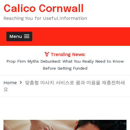
Skip
Calico Cornwall
to
content
Reaching You for Useful Information
Menu
Trending News:
Prop Firm Myths Debunked: What You Really Need to Know
Before Getting Funded
Home
맞춤형 마사지 서비스로 몸과 마음을 재충전하세
요